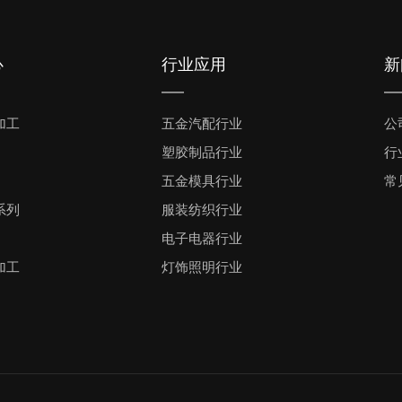
心
行业应用
新
加工
五金汽配行业
公
塑胶制品行业
行
五金模具行业
常
系列
服装纺织行业
电子电器行业
加工
灯饰照明行业