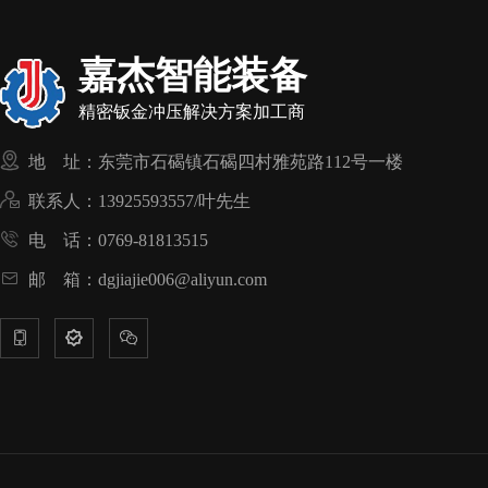
嘉杰智能装备
精密钣金冲压解决方案加工商

地 址：东莞市石碣镇石碣四村雅苑路112号一楼

联系人：13925593557/叶先生

电 话：0769-81813515

邮 箱：dgjiajie006@aliyun.com


